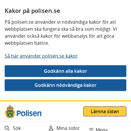
Kakor på polisen.se
På polisen.se använder vi nödvändiga kakor för att
webbplatsen ska fungera ska så bra som möjligt. Vi
använder också kakor för webbanalys för att göra
webbplatsen bättre.
Så här använder polisen.se kakor
Gå direkt till innehåll
Lämna sidan
Sök
Mina sidor
Meny