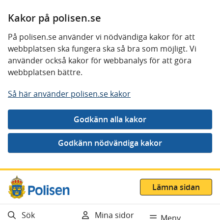
Kakor på polisen.se
På polisen.se använder vi nödvändiga kakor för att
webbplatsen ska fungera ska så bra som möjligt. Vi
använder också kakor för webbanalys för att göra
webbplatsen bättre.
Så här använder polisen.se kakor
Gå direkt till innehåll
Lämna sidan
Sök
Mina sidor
Meny