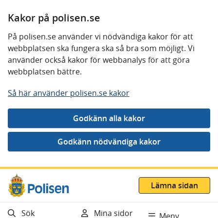
Kakor på polisen.se
På polisen.se använder vi nödvändiga kakor för att
webbplatsen ska fungera ska så bra som möjligt. Vi
använder också kakor för webbanalys för att göra
webbplatsen bättre.
Så här använder polisen.se kakor
Gå direkt till innehåll
Lämna sidan
Sök
Mina sidor
Meny