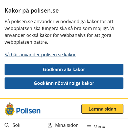
Kakor på polisen.se
På polisen.se använder vi nödvändiga kakor för att
webbplatsen ska fungera ska så bra som möjligt. Vi
använder också kakor för webbanalys för att göra
webbplatsen bättre.
Så här använder polisen.se kakor
Gå direkt till innehåll
Lämna sidan
Sök
Mina sidor
Meny