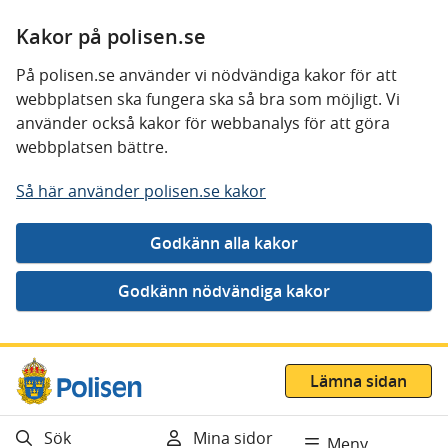
Kakor på polisen.se
På polisen.se använder vi nödvändiga kakor för att
webbplatsen ska fungera ska så bra som möjligt. Vi
använder också kakor för webbanalys för att göra
webbplatsen bättre.
Så här använder polisen.se kakor
Gå direkt till innehåll
Lämna sidan
Sök
Mina sidor
Meny