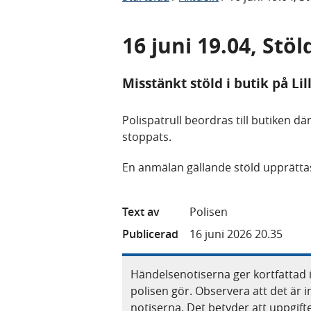
16 juni 19.04, Stö
Misstänkt stöld i butik på L
Polispatrull beordras till butiken d
stoppats.
En anmälan gällande stöld upprätta
Text av
Polisen
Publicerad
16 juni 2026 20.35
Händelsenotiserna ger kortfattad 
polisen gör. Observera att det är i
notiserna. Det betyder att uppgif