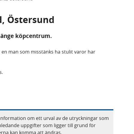
ld, Östersund
illänge köpcentrum.
är en man som misstänks ha stulit varor har
s.
information om ett urval av de utryckningar som
nledande uppgifter som ligger till grund för
terna kan komma att ändras.