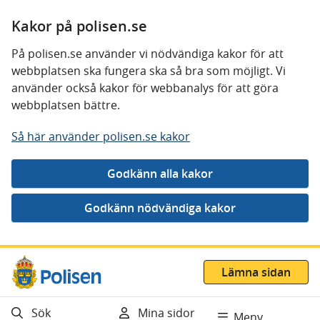
Kakor på polisen.se
På polisen.se använder vi nödvändiga kakor för att
webbplatsen ska fungera ska så bra som möjligt. Vi
använder också kakor för webbanalys för att göra
webbplatsen bättre.
Så här använder polisen.se kakor
Gå direkt till innehåll
Lämna sidan
Sök
Mina sidor
Meny