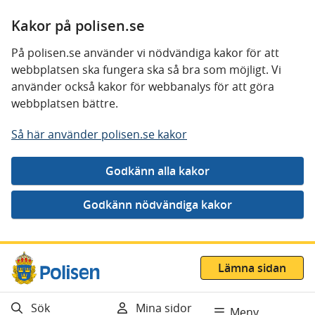
Kakor på polisen.se
På polisen.se använder vi nödvändiga kakor för att
webbplatsen ska fungera ska så bra som möjligt. Vi
använder också kakor för webbanalys för att göra
webbplatsen bättre.
Så här använder polisen.se kakor
Gå direkt till innehåll
Lämna sidan
Sök
Mina sidor
Meny