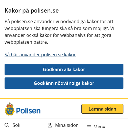
Kakor på polisen.se
På polisen.se använder vi nödvändiga kakor för att
webbplatsen ska fungera ska så bra som möjligt. Vi
använder också kakor för webbanalys för att göra
webbplatsen bättre.
Så här använder polisen.se kakor
Gå direkt till innehåll
Lämna sidan
Sök
Mina sidor
Meny