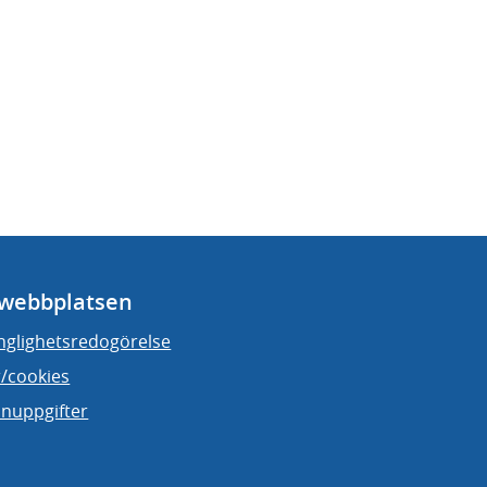
webbplatsen
änglighetsredogörelse
/cookies
nuppgifter