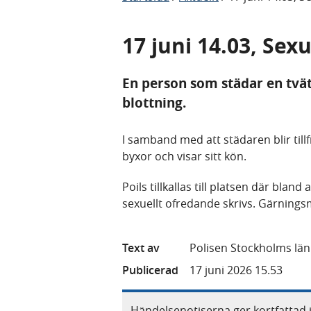
17 juni 14.03, Sex
En person som städar en tvät
blottning.
I samband med att städaren blir til
byxor och visar sitt kön.
Poils tillkallas till platsen där bla
sexuellt ofredande skrivs. Gärning
Text av
Polisen Stockholms län
Publicerad
17 juni 2026 15.53
Händelsenotiserna ger kortfattad 