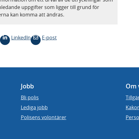
nledande uppgifter som ligger till grund för
terna kan komma att ändras.
LinkedIn
E-post
Jobb
Om 
Bli polis
Tillg
Lediga jobb
Kakor
Polisens volontärer
Perso