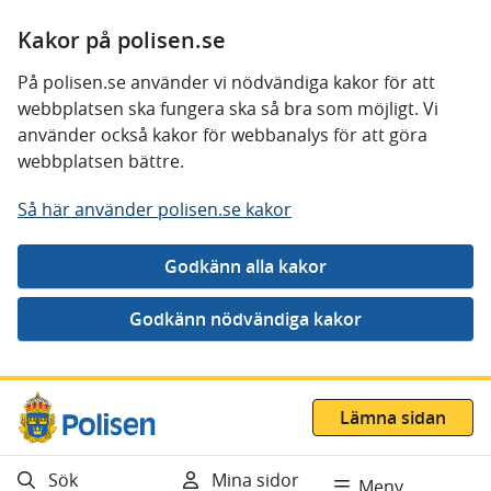
Kakor på polisen.se
På polisen.se använder vi nödvändiga kakor för att
webbplatsen ska fungera ska så bra som möjligt. Vi
använder också kakor för webbanalys för att göra
webbplatsen bättre.
Så här använder polisen.se kakor
Gå direkt till innehåll
Lämna sidan
Sök
Mina sidor
Meny