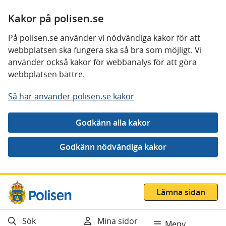
Kakor på polisen.se
På polisen.se använder vi nödvändiga kakor för att
webbplatsen ska fungera ska så bra som möjligt. Vi
använder också kakor för webbanalys för att göra
webbplatsen bättre.
Så här använder polisen.se kakor
Gå direkt till innehåll
Lämna sidan
Sök
Mina sidor
Meny