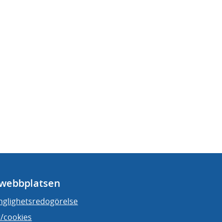
webbplatsen
änglighetsredogörelse
/cookies