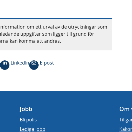
information om ett urval av de utryckningar som
nledande uppgifter som ligger till grund för
terna kan komma att ändras.
LinkedIn
E-post
Jobb
Om 
Bli polis
Tillg
Lediga jobb
Kakor