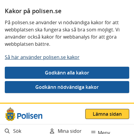
Kakor på polisen.se
På polisen.se använder vi nödvändiga kakor för att
webbplatsen ska fungera ska så bra som möjligt. Vi
använder också kakor för webbanalys för att göra
webbplatsen bättre.
Så här använder polisen.se kakor
Gå direkt till innehåll
Lämna sidan
Sök
Mina sidor
Meny