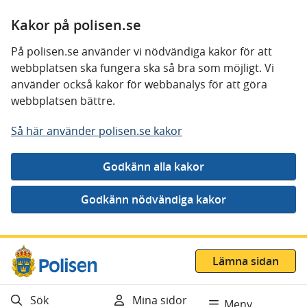
Kakor på polisen.se
På polisen.se använder vi nödvändiga kakor för att
webbplatsen ska fungera ska så bra som möjligt. Vi
använder också kakor för webbanalys för att göra
webbplatsen bättre.
Så här använder polisen.se kakor
Gå direkt till innehåll
Lämna sidan
Sök
Mina sidor
Meny