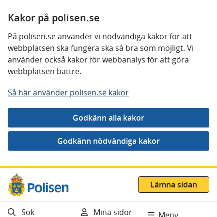
Kakor på polisen.se
På polisen.se använder vi nödvändiga kakor för att
webbplatsen ska fungera ska så bra som möjligt. Vi
använder också kakor för webbanalys för att göra
webbplatsen bättre.
Så här använder polisen.se kakor
Gå direkt till innehåll
Lämna sidan
Sök
Mina sidor
Meny