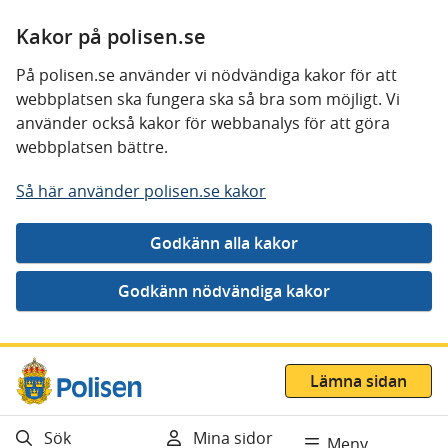
Kakor på polisen.se
På polisen.se använder vi nödvändiga kakor för att
webbplatsen ska fungera ska så bra som möjligt. Vi
använder också kakor för webbanalys för att göra
webbplatsen bättre.
Så här använder polisen.se kakor
Gå direkt till innehåll
Lämna sidan
Sök
Mina sidor
Meny