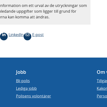
information om ett urval av de utryckningar som
nledande uppgifter som ligger till grund för
terna kan komma att ändras.
LinkedIn
E-post
Jobb
Om 
Bli polis
Tillg
Lediga jobb
Kakor
Polisens volontärer
Perso