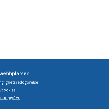
webbplatsen
änglighetsredogörelse
/cookies
nuppgifter