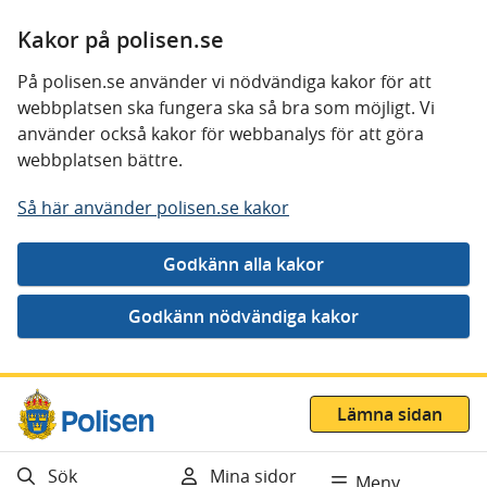
Kakor på polisen.se
På polisen.se använder vi nödvändiga kakor för att
webbplatsen ska fungera ska så bra som möjligt. Vi
använder också kakor för webbanalys för att göra
webbplatsen bättre.
Så här använder polisen.se kakor
Gå direkt till innehåll
Lämna sidan
Sök
Mina sidor
Meny