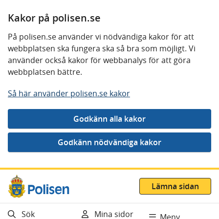
Kakor på polisen.se
På polisen.se använder vi nödvändiga kakor för att
webbplatsen ska fungera ska så bra som möjligt. Vi
använder också kakor för webbanalys för att göra
webbplatsen bättre.
Så här använder polisen.se kakor
Gå direkt till innehåll
Lämna sidan
Sök
Mina sidor
Meny