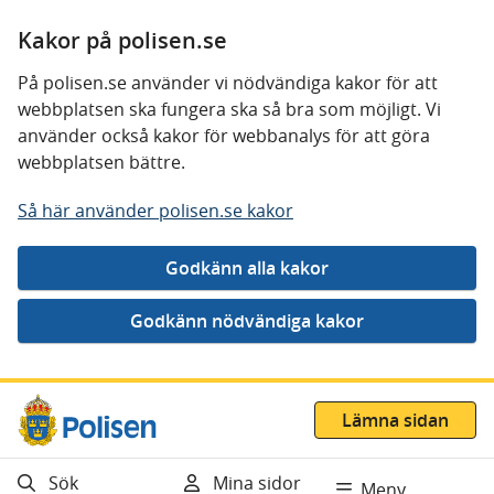
Kakor på polisen.se
På polisen.se använder vi nödvändiga kakor för att
webbplatsen ska fungera ska så bra som möjligt. Vi
använder också kakor för webbanalys för att göra
webbplatsen bättre.
Så här använder polisen.se kakor
Gå direkt till innehåll
Lämna sidan
Sök
Mina sidor
Meny