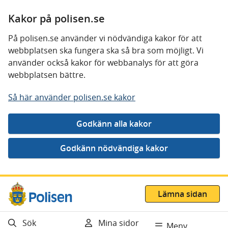
Kakor på polisen.se
På polisen.se använder vi nödvändiga kakor för att
webbplatsen ska fungera ska så bra som möjligt. Vi
använder också kakor för webbanalys för att göra
webbplatsen bättre.
Så här använder polisen.se kakor
Gå direkt till innehåll
Lämna sidan
Sök
Mina sidor
Meny