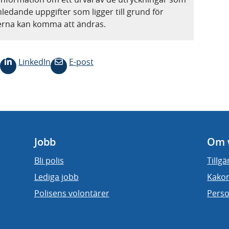
nledande uppgifter som ligger till grund för
terna kan komma att ändras.
LinkedIn
E-post
Jobb
Om 
Bli polis
Tillg
Lediga jobb
Kakor
Polisens volontärer
Perso