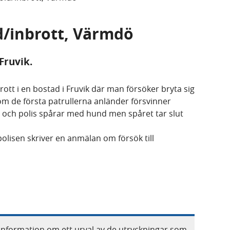
ld/inbrott, Värmdö
Fruvik.
ott i en bostad i Fruvik där man försöker bryta sig
om de första patrullerna anländer försvinner
och polis spårar med hund men spåret tar slut
olisen skriver en anmälan om försök till
information om ett urval av de utryckningar som