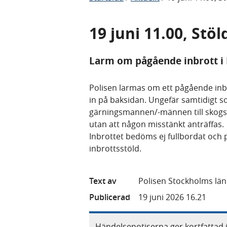
19 juni 11.00, Stö
Larm om pågående inbrott i 
Polisen larmas om ett pågående inbr
in på baksidan. Ungefär samtidigt s
gärningsmannen/-männen till skogs 
utan att någon misstänkt anträffas.
Inbrottet bedöms ej fullbordat och p
inbrottsstöld.
Text av
Polisen Stockholms län
Publicerad
19 juni 2026 16.21
Händelsenotiserna ger kortfattad 