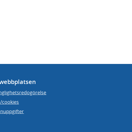
webbplatsen
änglighetsredogörelse
/cookies
nuppgifter