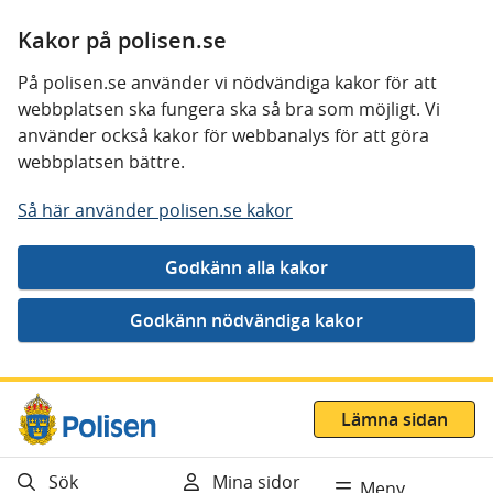
Kakor på polisen.se
På polisen.se använder vi nödvändiga kakor för att
webbplatsen ska fungera ska så bra som möjligt. Vi
använder också kakor för webbanalys för att göra
webbplatsen bättre.
Så här använder polisen.se kakor
Gå direkt till innehåll
Lämna sidan
Sök
Mina sidor
Meny