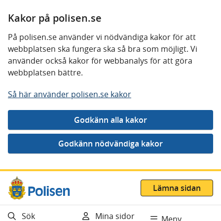
Kakor på polisen.se
På polisen.se använder vi nödvändiga kakor för att
webbplatsen ska fungera ska så bra som möjligt. Vi
använder också kakor för webbanalys för att göra
webbplatsen bättre.
Så här använder polisen.se kakor
Gå direkt till innehåll
Lämna sidan
Sök
Mina sidor
Meny