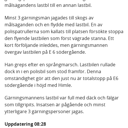
målsägandens lastbl till en annan lastbil.
Minst 3 gärningsmän jagades till skogs av
målsäganden och en flydde med lastbil. En av
polispatrullerna som kallats till platsen försökte stoppa
den flyende lastbilen som först vägrade stanna. Ett
kort förföljande inleddes, men gärningsmannen
övergav lastbilen på E 6 södergående.
Han greps efter en språngmarsch. Lastbilen rullade
dock in i en polisbil som stod framför. Denna
omständighet gör att den just nu är totalstopp på E6
södergående i höjd med Himle.
Gärningsmannens lastbil var full med däck och fälgar
som tillgripits. Insatsen är pågående och minst
ytterligare 3 gärningspersoner jagas.
Uppdatering 08:28