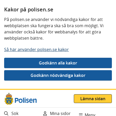
Kakor på polisen.se
På polisen.se använder vi nödvändiga kakor för att
webbplatsen ska fungera ska så bra som möjligt. Vi
använder också kakor för webbanalys för att göra
webbplatsen bättre.
Så här använder polisen.se kakor
Gå direkt till innehåll
Lämna sidan
Sök
Mina sidor
Meny