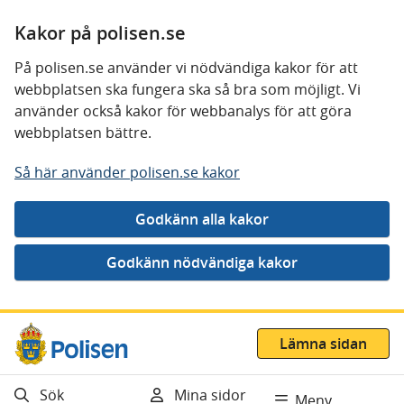
Kakor på polisen.se
På polisen.se använder vi nödvändiga kakor för att
webbplatsen ska fungera ska så bra som möjligt. Vi
använder också kakor för webbanalys för att göra
webbplatsen bättre.
Så här använder polisen.se kakor
Gå direkt till innehåll
Lämna sidan
Sök
Mina sidor
Meny