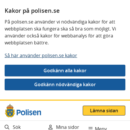
Kakor på polisen.se
På polisen.se använder vi nödvändiga kakor för att
webbplatsen ska fungera ska så bra som möjligt. Vi
använder också kakor för webbanalys för att göra
webbplatsen bättre.
Så här använder polisen.se kakor
Gå direkt till innehåll
Lämna sidan
Sök
Mina sidor
Meny