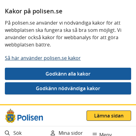
Kakor på polisen.se
På polisen.se använder vi nödvändiga kakor för att
webbplatsen ska fungera ska så bra som möjligt. Vi
använder också kakor för webbanalys för att göra
webbplatsen bättre.
Så här använder polisen.se kakor
Gå direkt till innehåll
Lämna sidan
Sök
Mina sidor
Meny