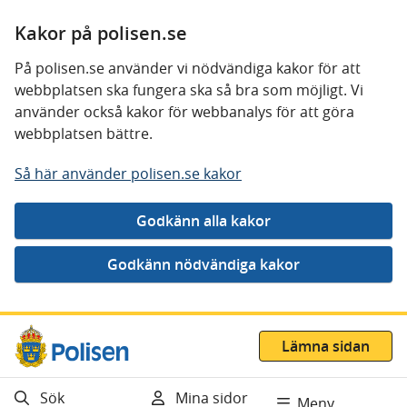
Kakor på polisen.se
På polisen.se använder vi nödvändiga kakor för att
webbplatsen ska fungera ska så bra som möjligt. Vi
använder också kakor för webbanalys för att göra
webbplatsen bättre.
Så här använder polisen.se kakor
Gå direkt till innehåll
Lämna sidan
Sök
Mina sidor
Meny