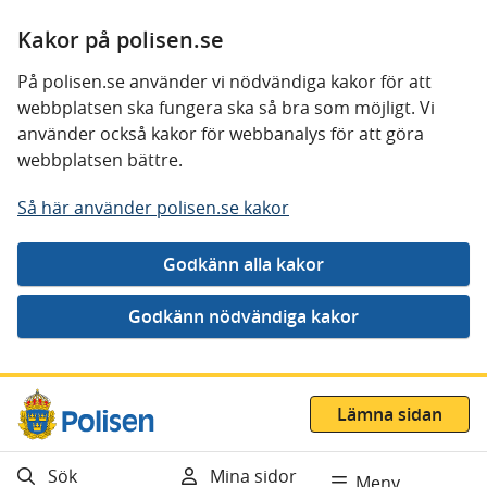
Kakor på polisen.se
På polisen.se använder vi nödvändiga kakor för att
webbplatsen ska fungera ska så bra som möjligt. Vi
använder också kakor för webbanalys för att göra
webbplatsen bättre.
Så här använder polisen.se kakor
Gå direkt till innehåll
Lämna sidan
Sök
Mina sidor
Meny