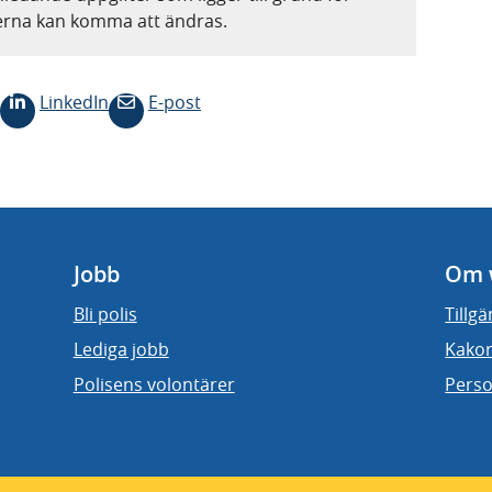
terna kan komma att ändras.
LinkedIn
E-post
Jobb
Om 
Bli polis
Tillg
Lediga jobb
Kakor
Polisens volontärer
Perso