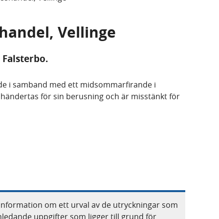
shandel, Vellinge
 Falsterbo.
ade i samband med ett midsommarfirande i
händertas för sin berusning och är misstänkt för
information om ett urval av de utryckningar som
nledande uppgifter som ligger till grund för