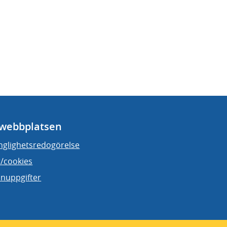
webbplatsen
änglighetsredogörelse
/cookies
nuppgifter