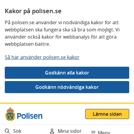
Kakor på polisen.se
På polisen.se använder vi nödvändiga kakor för att
webbplatsen ska fungera ska så bra som möjligt. Vi
använder också kakor för webbanalys för att göra
webbplatsen bättre.
Så här använder polisen.se kakor
Gå direkt till innehåll
Lämna sidan
Sök
Mina sidor
Meny