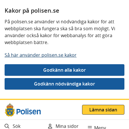
Kakor på polisen.se
På polisen.se använder vi nödvändiga kakor för att
webbplatsen ska fungera ska så bra som möjligt. Vi
använder också kakor för webbanalys för att göra
webbplatsen bättre.
Så här använder polisen.se kakor
Gå direkt till innehåll
Lämna sidan
Sök
Mina sidor
Meny