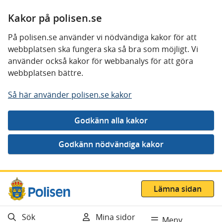
Kakor på polisen.se
På polisen.se använder vi nödvändiga kakor för att
webbplatsen ska fungera ska så bra som möjligt. Vi
använder också kakor för webbanalys för att göra
webbplatsen bättre.
Så här använder polisen.se kakor
Gå direkt till innehåll
Lämna sidan
Sök
Mina sidor
Meny