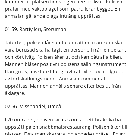
kommer till platsen finns ingen person kvar. Polisen
pratar med vaktbolaget som patrullerar bygget. En
anmälan gällande olaga intrång upprättas.
01:59, Rattfylleri, Storuman
Tätorten, polisen får samtal om att en man som ska
vara berusad ska ha tagit en personbil från en bekant
och kört iväg. Polisen åker ut och kan påträffa bilen.
Mannen blåser positivt i polisens sållningsinstrument.
Han grips, misstänkt för grovt rattfylleri och tillgrepp
av fortskaffningsmedel. Anmälan kommer att
upprättas. Mannen anhålls senare efter beslut från
åklagare.
02:56, Misshandel, Umeå
I 20-området, polisen larmas om att ett bråk ska ha
uppstått på en snabbmatsrestaurang. Polisen åker till
platsen. Fyra män ska vara inblandade i bråket. En av