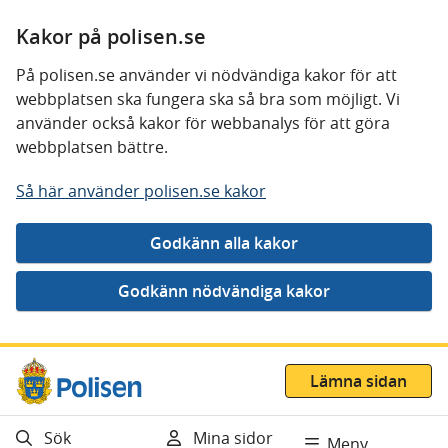
Kakor på polisen.se
På polisen.se använder vi nödvändiga kakor för att
webbplatsen ska fungera ska så bra som möjligt. Vi
använder också kakor för webbanalys för att göra
webbplatsen bättre.
Så här använder polisen.se kakor
Gå direkt till innehåll
Lämna sidan
Sök
Mina sidor
Meny