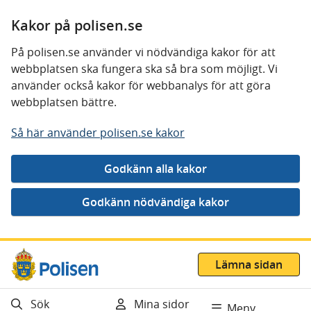
Kakor på polisen.se
På polisen.se använder vi nödvändiga kakor för att
webbplatsen ska fungera ska så bra som möjligt. Vi
använder också kakor för webbanalys för att göra
webbplatsen bättre.
Så här använder polisen.se kakor
Gå direkt till innehåll
Lämna sidan
Sök
Mina sidor
Meny