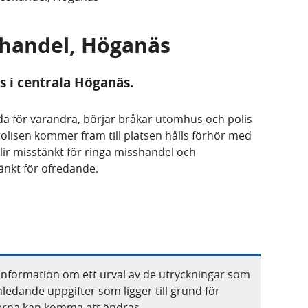
sshandel, Höganäs
 i centrala Höganäs.
a för varandra, börjar bråkar utomhus och polis
 polisen kommer fram till platsen hålls förhör med
ir misstänkt för ringa misshandel och
änkt för ofredande.
information om ett urval av de utryckningar som
nledande uppgifter som ligger till grund för
terna kan komma att ändras.