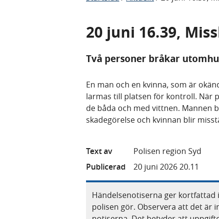
20 juni 16.39, Mi
Två personer bråkar utomhus
En man och en kvinna, som är okänd
larmas till platsen för kontroll. När
de båda och med vittnen. Mannen bl
skadegörelse och kvinnan blir misst
Text av
Polisen region Syd
Publicerad
20 juni 2026 20.11
Händelsenotiserna ger kortfattad 
polisen gör. Observera att det är i
notiserna. Det betyder att uppgif