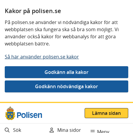
Kakor på polisen.se
På polisen.se använder vi nödvändiga kakor för att
webbplatsen ska fungera ska så bra som möjligt. Vi
använder också kakor för webbanalys för att göra
webbplatsen bättre.
Så här använder polisen.se kakor
Gå direkt till innehåll
Lämna sidan
Sök
Mina sidor
Meny