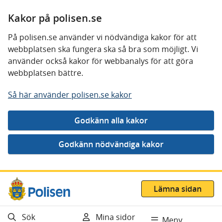
Kakor på polisen.se
På polisen.se använder vi nödvändiga kakor för att
webbplatsen ska fungera ska så bra som möjligt. Vi
använder också kakor för webbanalys för att göra
webbplatsen bättre.
Så här använder polisen.se kakor
Gå direkt till innehåll
Lämna sidan
Sök
Mina sidor
Meny