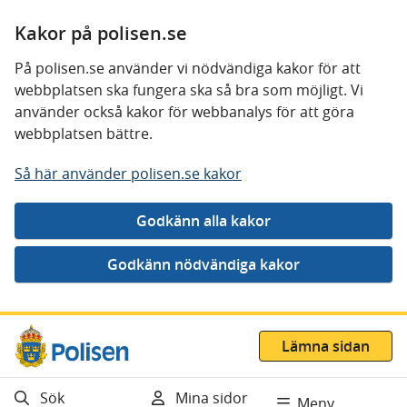
Kakor på polisen.se
På polisen.se använder vi nödvändiga kakor för att
webbplatsen ska fungera ska så bra som möjligt. Vi
använder också kakor för webbanalys för att göra
webbplatsen bättre.
Så här använder polisen.se kakor
Gå direkt till innehåll
Lämna sidan
Sök
Mina sidor
Meny