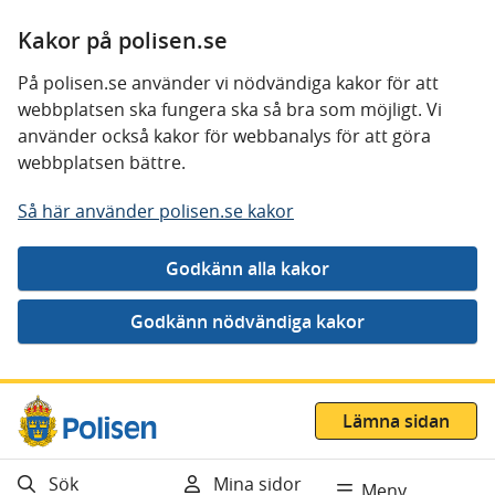
Kakor på polisen.se
På polisen.se använder vi nödvändiga kakor för att
webbplatsen ska fungera ska så bra som möjligt. Vi
använder också kakor för webbanalys för att göra
webbplatsen bättre.
Så här använder polisen.se kakor
Gå direkt till innehåll
Lämna sidan
Sök
Mina sidor
Meny