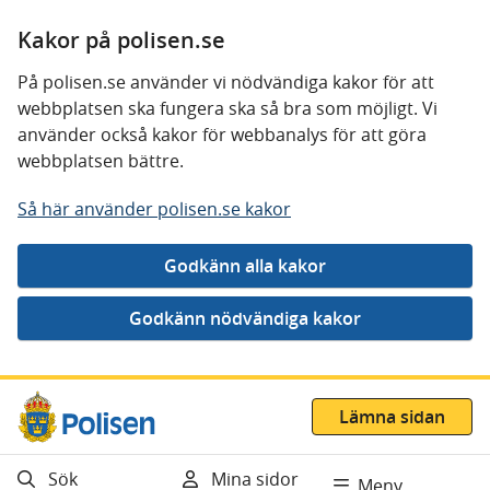
Kakor på polisen.se
På polisen.se använder vi nödvändiga kakor för att
webbplatsen ska fungera ska så bra som möjligt. Vi
använder också kakor för webbanalys för att göra
webbplatsen bättre.
Så här använder polisen.se kakor
Gå direkt till innehåll
Lämna sidan
Sök
Mina sidor
Meny