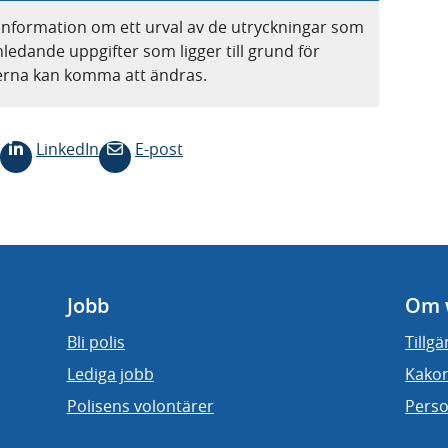
information om ett urval av de utryckningar som
nledande uppgifter som ligger till grund för
terna kan komma att ändras.
LinkedIn
E-post
Jobb
Om 
Bli polis
Tillg
Lediga jobb
Kakor
Polisens volontärer
Perso