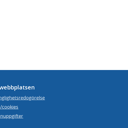
webbplatsen
änglighetsredogörelse
/cookies
nuppgifter