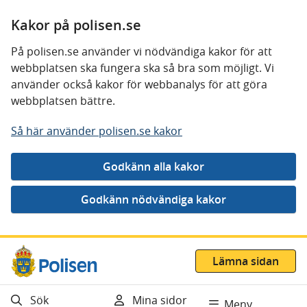
Kakor på polisen.se
På polisen.se använder vi nödvändiga kakor för att
webbplatsen ska fungera ska så bra som möjligt. Vi
använder också kakor för webbanalys för att göra
webbplatsen bättre.
Så här använder polisen.se kakor
Gå direkt till innehåll
Lämna sidan
Sök
Mina sidor
Meny