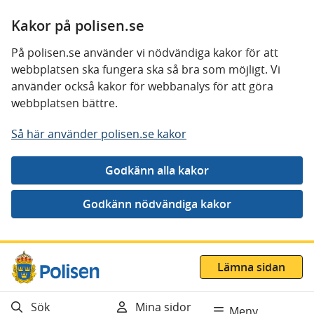
Kakor på polisen.se
På polisen.se använder vi nödvändiga kakor för att
webbplatsen ska fungera ska så bra som möjligt. Vi
använder också kakor för webbanalys för att göra
webbplatsen bättre.
Så här använder polisen.se kakor
Gå direkt till innehåll
Lämna sidan
Sök
Mina sidor
Meny