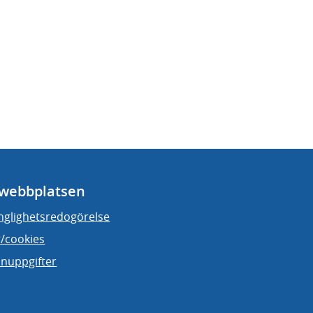
webbplatsen
änglighetsredogörelse
/cookies
nuppgifter