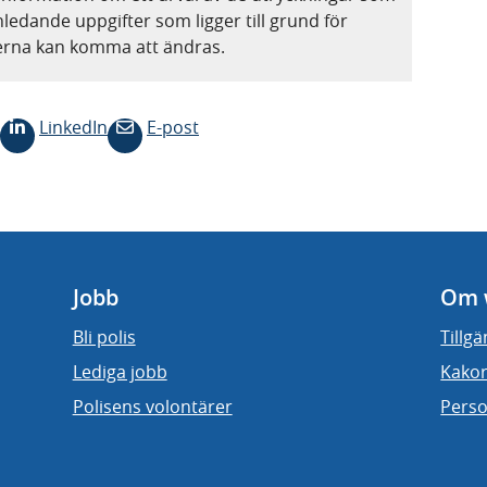
nledande uppgifter som ligger till grund för
terna kan komma att ändras.
LinkedIn
E-post
Jobb
Om 
Bli polis
Tillg
Lediga jobb
Kakor
Polisens volontärer
Perso