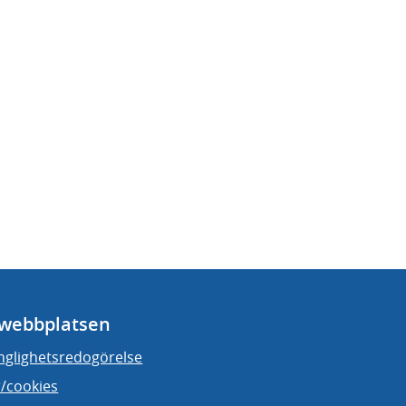
webbplatsen
änglighetsredogörelse
/cookies