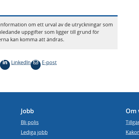
information om ett urval av de utryckningar som
nledande uppgifter som ligger till grund för
terna kan komma att ändras.
LinkedIn
E-post
Jobb
Om 
Bli polis
Tillg
Lediga jobb
Kakor