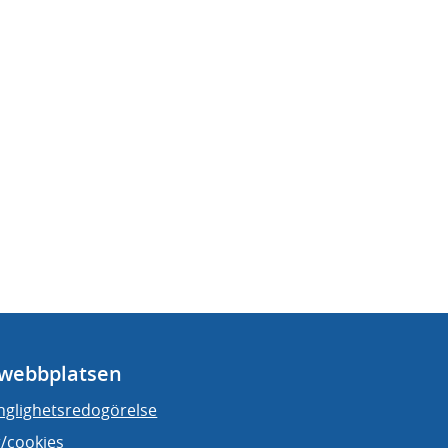
webbplatsen
änglighetsredogörelse
/cookies