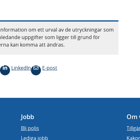
information om ett urval av de utryckningar som
nledande uppgifter som ligger till grund för
terna kan komma att ändras.
LinkedIn
E-post
Jobb
Om 
Bli polis
Tillg
Lediga jobb
Kakor