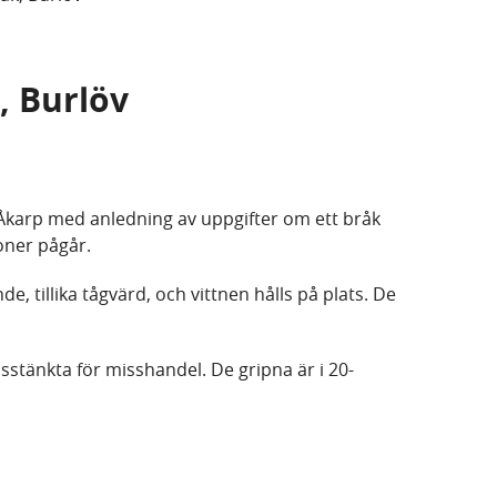
k, Burlöv
 i Åkarp med anledning av uppgifter om ett bråk
soner pågår.
, tillika tågvärd, och vittnen hålls på plats. De
sstänkta för misshandel. De gripna är i 20-