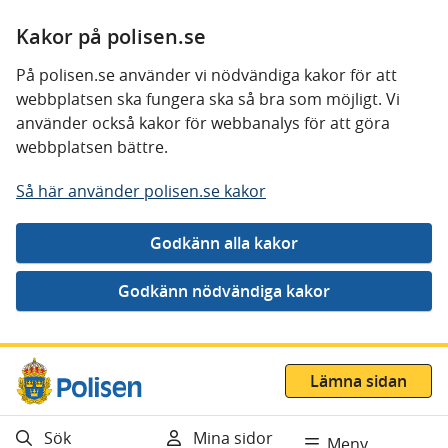
Kakor på polisen.se
På polisen.se använder vi nödvändiga kakor för att
webbplatsen ska fungera ska så bra som möjligt. Vi
använder också kakor för webbanalys för att göra
webbplatsen bättre.
Så här använder polisen.se kakor
Gå direkt till innehåll
Lämna sidan
Sök
Mina sidor
Meny